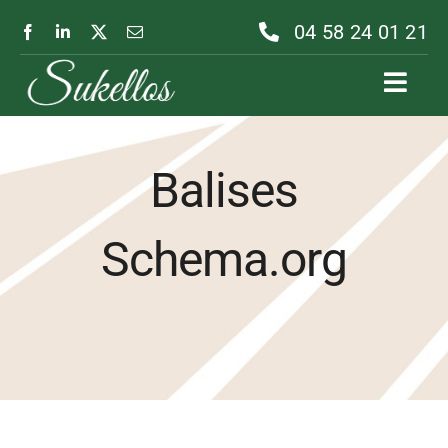
Passer
04 58 24 01 21
au
contenu
Toggl
Navig
Balises
Schema.org