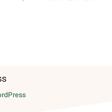
ss
rdPress