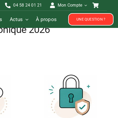
04 58 24 01 21
Mon Compte
s
Actus
À propos
UNE QUESTION ?
ronique 2026