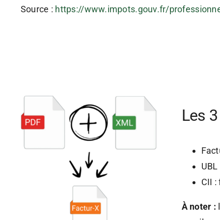
Source :
https://www.impots.gouv.fr/professionnel
Les 3
Fact
UBL 
CII 
À noter :