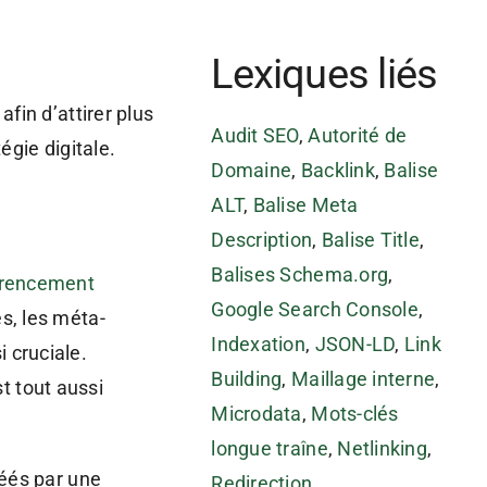
Lexiques liés
afin d’attirer plus
Audit SEO
,
Autorité de
gie digitale.
Domaine
,
Backlink
,
Balise
ALT
,
Balise Meta
Description
,
Balise Title
,
Balises Schema.org
,
érencement
Google Search Console
,
s, les méta-
Indexation
,
JSON-LD
,
Link
 cruciale.
Building
,
Maillage interne
,
t tout aussi
Microdata
,
Mots-clés
longue traîne
,
Netlinking
,
réés par une
Redirection
,