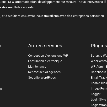
nique,
SEO
, automatisation, développement sur mesure : nous intervenons là
re des résultats concrets.
 et à Moûtiers en Savoie, nous travaillons avec des entreprises partout en
b
Autres services
Plugin
Conception d’extensions WP
Scrap.io W
Facturation électronique
WooComme
Maintenance
WP Admin B
Renfort senior agences
Dashboard 
x
Sécurité WordPress
Email Trac
Enable Clas
es
Image For
Logger
Login Style
Login Wrap