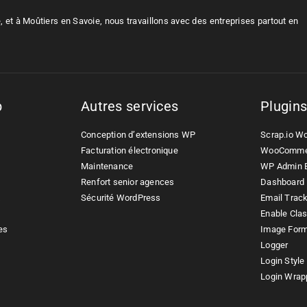
 et à Moûtiers en Savoie, nous travaillons avec des entreprises partout en
b
Autres services
Plugin
Conception d’extensions WP
Scrap.io W
Facturation électronique
WooComme
Maintenance
WP Admin B
Renfort senior agences
Dashboard 
x
Sécurité WordPress
Email Trac
Enable Clas
es
Image For
Logger
Login Style
Login Wrap