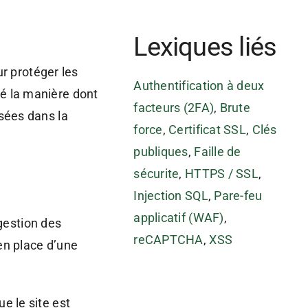
Lexiques liés
r protéger les
Authentification à deux
ié la manière dont
facteurs (2FA)
,
Brute
isées dans la
force
,
Certificat SSL
,
Clés
publiques
,
Faille de
sécurite
,
HTTPS / SSL
,
Injection SQL
,
Pare-feu
applicatif (WAF)
,
gestion des
reCAPTCHA
,
XSS
en place d’une
ue le site est