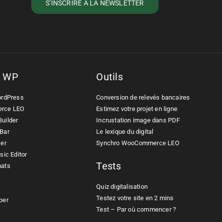
s WP
Outils
ordPress
Conversion de relevés bancaires
rce LEO
Estimez votre projet en ligne
uilder
Incrustation image dans PDF
Bar
Le lexique du digital
ker
Synchro WooCommerce LEO
sic Editor
Tests
mats
Quiz digitalisation
Testez votre site en 2 mins
per
Test – Par où commencer ?