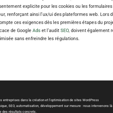
entement explicite pour les cookies ou les formulaires
ur, renforçant ainsi l’ux/ui des plateformes web. Lors 
n compte ces exigences dès les premières étapes du proje
ficace de Google
Ads
et l’audit
SEO
, doivent également r
timisée sans enfreindre les régulations.
entreprises dans la création et l'optimisation de sites
WordPress
nique,
SEO
, automatisation, développement sur mesure : nous intervenons là
re des résultats concrets.