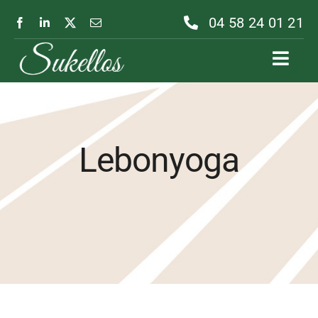
Passer
04 58 24 01 21
au
contenu
Toggl
Navig
Lebonyoga