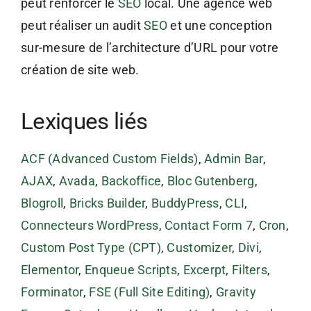
peut renforcer le
SEO
local. Une agence web
peut réaliser un audit
SEO
et une conception
sur-mesure de l’architecture d’URL pour votre
création de site web.
Lexiques liés
ACF (Advanced Custom Fields)
,
Admin Bar
,
AJAX
,
Avada
,
Backoffice
,
Bloc Gutenberg
,
Blogroll
,
Bricks Builder
,
BuddyPress
,
CLI
,
Connecteurs WordPress
,
Contact Form 7
,
Cron
,
Custom Post Type (CPT)
,
Customizer
,
Divi
,
Elementor
,
Enqueue Scripts
,
Excerpt
,
Filters
,
Forminator
,
FSE (Full Site Editing)
,
Gravity