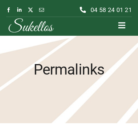
Passer
04 58 24 01 21
au
contenu
Toggl
Navig
Permalinks