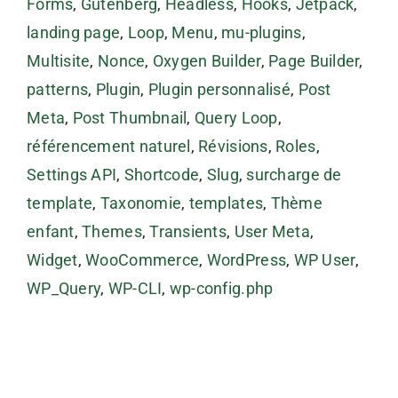
Forms
,
Gutenberg
,
Headless
,
Hooks
,
Jetpack
,
landing page
,
Loop
,
Menu
,
mu-plugins
,
Multisite
,
Nonce
,
Oxygen Builder
,
Page Builder
,
patterns
,
Plugin
,
Plugin personnalisé
,
Post
Meta
,
Post Thumbnail
,
Query Loop
,
référencement naturel
,
Révisions
,
Roles
,
Settings API
,
Shortcode
,
Slug
,
surcharge de
template
,
Taxonomie
,
templates
,
Thème
enfant
,
Themes
,
Transients
,
User Meta
,
Widget
,
WooCommerce
,
WordPress
,
WP User
,
WP_Query
,
WP-CLI
,
wp-config.php