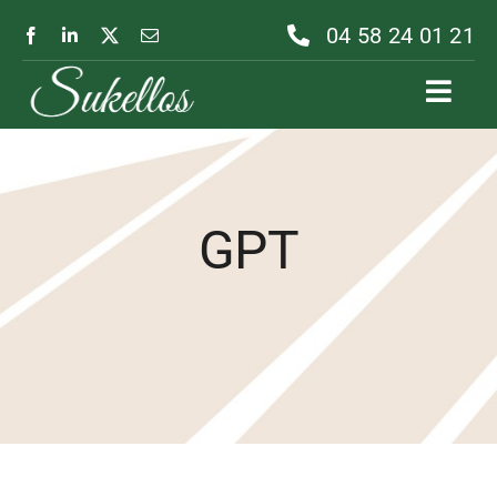
Passer
04 58 24 01 21
au
contenu
Toggl
Navig
GPT