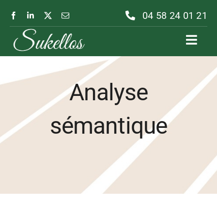
Passer
04 58 24 01 21
au
contenu
Toggl
Navig
Analyse
sémantique