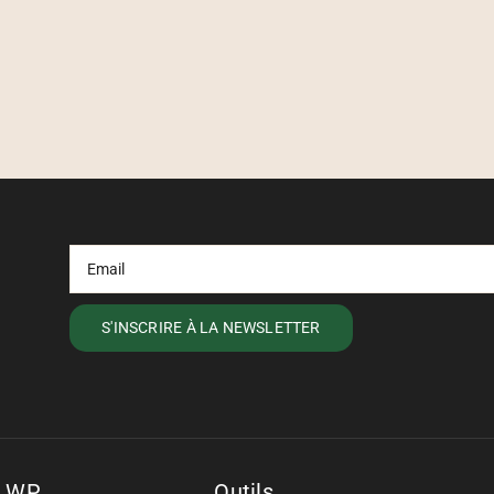
s WP
Outils