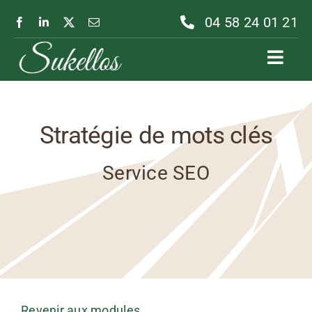
Passer
04 58 24 01 21
au
contenu
Toggl
Navig
Stratégie de mots clés
Service SEO
Revenir aux modules