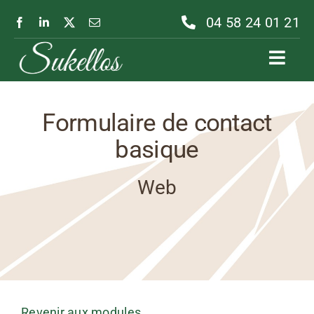
Passer
04 58 24 01 21
au
contenu
Toggl
Navig
Formulaire de contact
basique
Web
Revenir aux modules