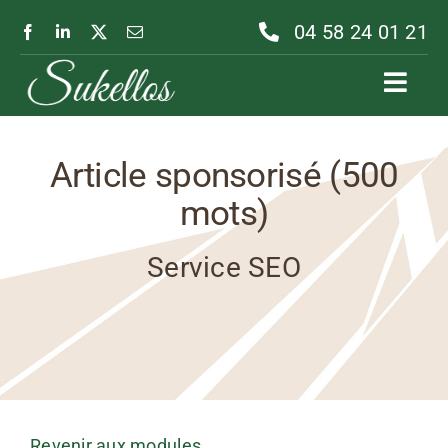
Passer
04 58 24 01 21
au
contenu
Toggl
Navig
Article sponsorisé (500
mots)
Service SEO
Revenir aux modules