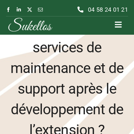
Passer
04 58 24 01 21
au
Offrez-vous des
contenu
Toggl
Navig
services de
maintenance et de
support après le
développement de
l’extension ?