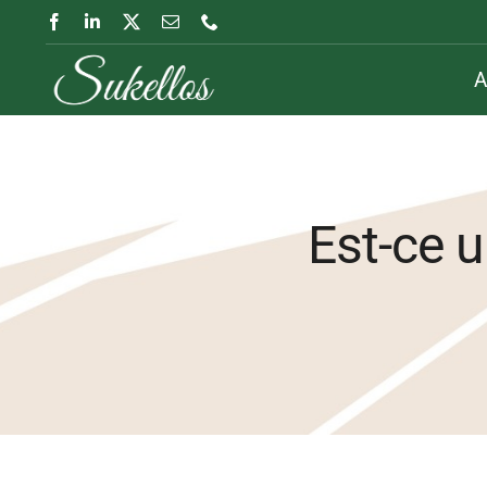
Passer
au
A
contenu
Est-ce u