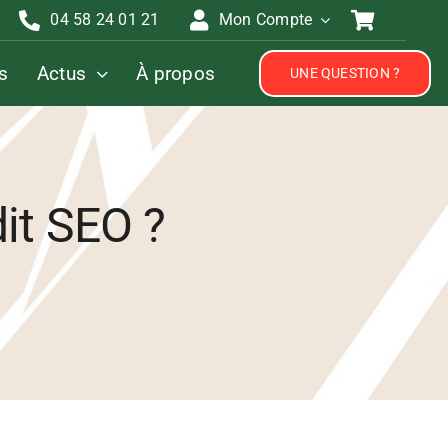
04 58 24 01 21
Mon Compte
s
Actus
À propos
UNE QUESTION ?
dit SEO ?