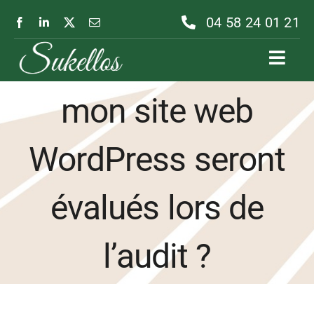
Passer
04 58 24 01 21
au
Quels aspects de
contenu
Toggl
Navig
mon site web
WordPress seront
évalués lors de
l’audit ?