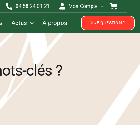
04 58 24 01 21
Mon Compte
s
Actus
À propos
UNE QUESTION ?
mots-clés ?