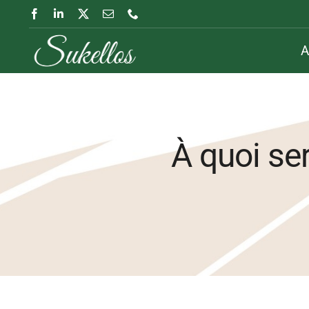
Passer
au
A
contenu
À quoi ser