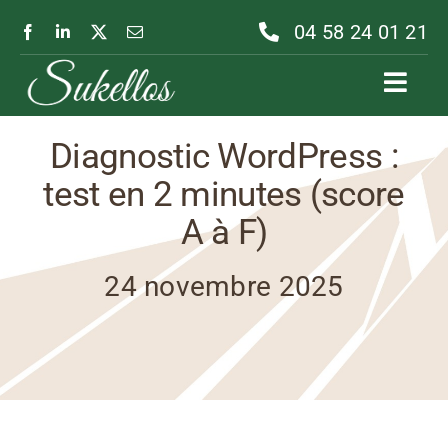
Passer
04 58 24 01 21
au
contenu
Toggl
Navig
Diagnostic WordPress :
test en 2 minutes (score
A à F)
24 novembre 2025