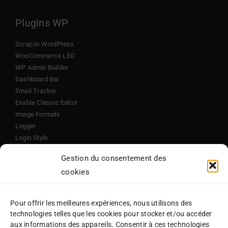
Plugins WP
Scrap.io WordPress
WooCommerce LEO
WP Admin Builder
Dashboard Bar
Email Tracker
Enable Classic Editor
Image Formats
Logger
Login Style
Login Wrapper
Gestion du consentement des
cookies
Outils
Conversion de relevés bancaires
Pour offrir les meilleures expériences, nous utilisons des
technologies telles que les cookies pour stocker et/ou accéder
Estimez votre projet en ligne
aux informations des appareils. Consentir à ces technologies
Incrustation image dans PDF